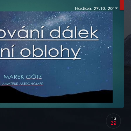
ŘÍJ
29