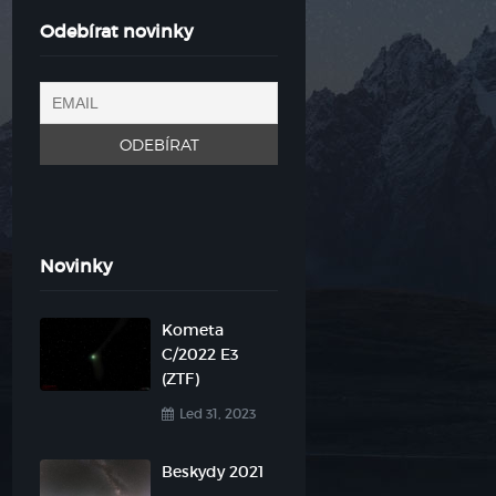
Odebírat novinky
Novinky
Kometa
C/2022 E3
(ZTF)
Led 31, 2023

Beskydy 2021