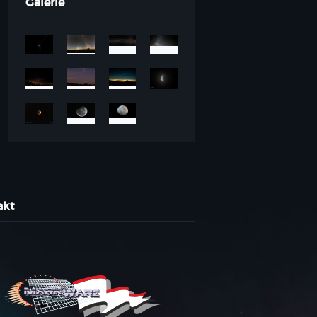
Galerie
akt