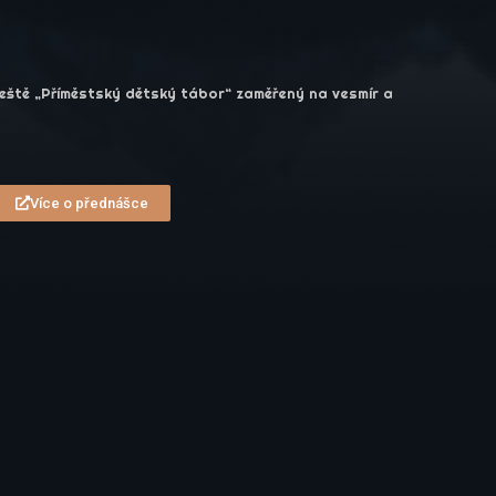
Třeště „Příměstský dětský tábor“ zaměřený na vesmír a
Více o přednášce