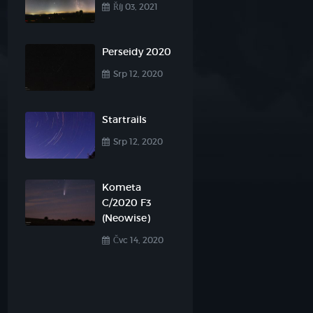
Říj 03, 2021

Perseidy 2020
Srp 12, 2020

Startrails
Srp 12, 2020

Kometa
C/2020 F3
(Neowise)
Čvc 14, 2020
