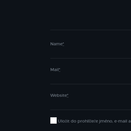
Name
*
Mail
*
Website
*
Uložit do prohlížeče jméno, e-mail